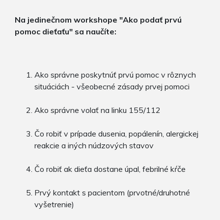
Na jedinečnom workshope "Ako podať prvú
pomoc dieťaťu" sa naučíte:
Ako správne poskytnúť prvú pomoc v rôznych
situáciách - všeobecné zásady prvej pomoci
Ako správne volať na linku 155/112
Čo robiť v prípade dusenia, popálenín, alergickej
reakcie a iných núdzových stavov
Čo robiť ak dieťa dostane úpal, febrilné kŕče
Prvý kontakt s pacientom (prvotné/druhotné
vyšetrenie)