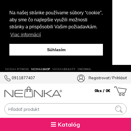
Na našej stránke používame súbory “cookie”,
aby sme čo najlepšie využili možnosti
stránky a prispôsobili Vašim požiadavkám.
Viac informácií
Súhlasím
NEONKA
FITNESS
NEONKA
SHOP
NEONKA
BEAUTY
E
NEONKA
0911877407
Registrovať
/
Prihlásiť
0ks / 0€
Katalóg