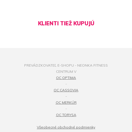
KLIENTI TIEŽ KUPUJÚ
PREVÁDZKOVATEĽ E-SHOPU - NEONKA FITNESS
CENTRUM V
OC OPTIMA
-
OC CASSOVIA
-
OC MERKÚR
-
OC TORYSA
Všeobecné obchodné podmienky