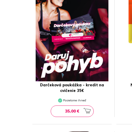
Darčeková poukážka - kredit na
cvičenie 35€
Posielame ihneď
35.00 €