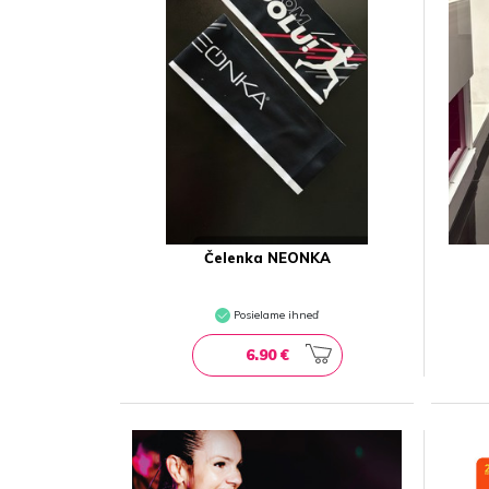
Čelenka NEONKA
Posielame ihneď
6.90 €