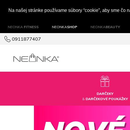
Na našej stránke používame súbory “cookie”, aby sme čo na
NEONKA
FITNESS
NEONKA
SHOP
NEONKA
BEAUTY
0911877407
DARČEKY
&
DARČEKOVÉ POUKÁŽKY