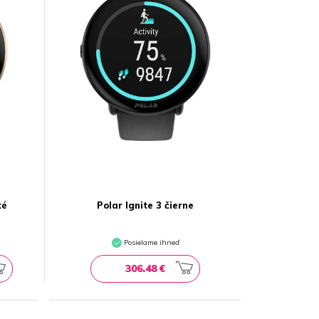
té
Polar Ignite 3 čierne
Posielame ihneď
306.48 €