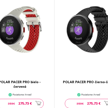
POLAR PACER PRO bielo -
POLAR PACER PRO čierno-
červená
Posielame ihneď
Posielame ihneď
275.73 €
275.73 €
359€
359€