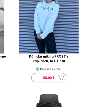
erne
Dámska mikina FROST s
kapucňou, bez zipsu
Posielame do 7 dní
38.00 €