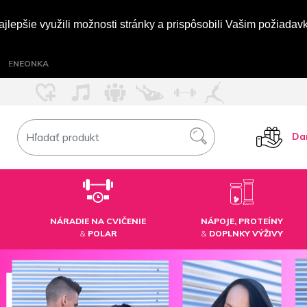
jlepšie využili možnosti stránky a prispôsobili Vašim požiada
E
NEONKA
Da
NÁRADIE NA CVIČENIE
NÁPOJE, PROTEÍNY
&
POLAR
&
DOPLNKY VÝŽIVY