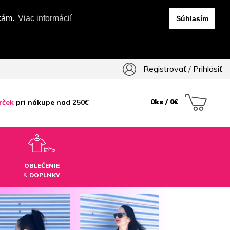
vkám.
Viac informácií
Súhlasím
Registrovať
/
Prihlásiť
0ks / 0€
rček
pri nákupe nad 250€
OBLEČENIE
&
DOPLNKY