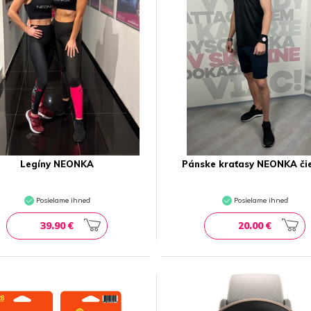
Legíny NEONKA
Pánske kraťasy NEONKA či
Posielame ihneď
Posielame ihneď
39.90 €
20.00 €