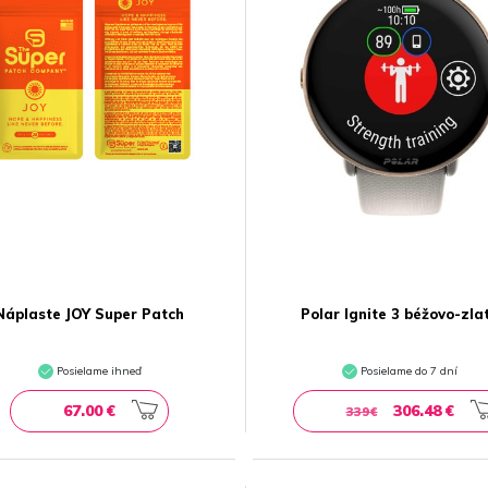
Náplaste JOY Super Patch
Polar Ignite 3 béžovo-zla
Posielame ihneď
Posielame do 7 dní
67.00 €
306.48 €
339€