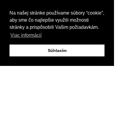
Na našej stránke používame súbory “cookie”,
aby sme čo najlepšie využili možnosti
stránky a prispôsobili Vašim požiadavkám.
Viac informácií
Súhlasím