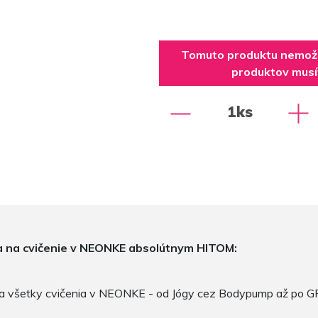
Tomuto produktu nemožet
produktov musít
1ks
a na cvičenie v NEONKE absolútnym HITOM:
a všetky cvičenia v NEONKE - od Jógy cez Bodypump až po GRI