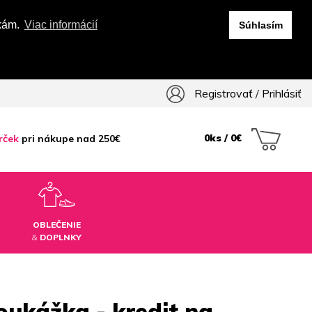
vkám.
Viac informácií
Súhlasím
Registrovať
/
Prihlásiť
0ks / 0€
rček
pri nákupe nad 250€
OBLEČENIE
&
DOPLNKY
ukážka - kredit na