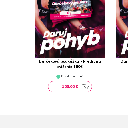
Darčeková poukážka - kredit na
Dar
cvičenie 100€
Posielame ihneď
100.00 €