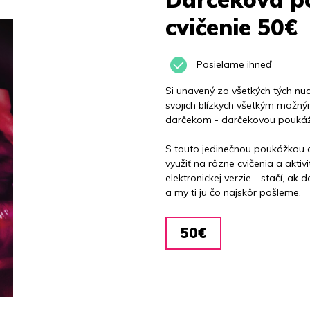
cvičenie 50€
Posielame ihneď
Si unavený zo všetkých tých nu
svojich blízkych všetkým možný
darčekom - darčekovou poukáž
S touto jedinečnou poukážkou o
využiť na rôzne cvičenia a akt
elektronickej verzie - stačí, a
a my ti ju čo najskôr pošleme.
50€