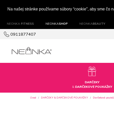
Na našej stránke používame súbory “cookie”, aby sme čo na
NEONKA
FITNESS
NEONKA
SHOP
NEONKA
BEAUTY
0911877407
DARČEKY
&
DARČEKOVÉ POUKÁŽKY
Úvod
DARČEKY & DARČEKOVÉ POUKÁŽKY
Darčeková poukáž