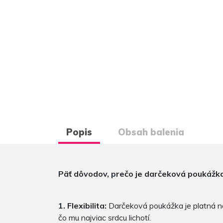
Popis
Obsah balenia
Päť dôvodov, prečo je darčeková poukážk
1. Flexibilita:
Darčeková poukážka je platná n
čo mu najviac srdcu lichotí.