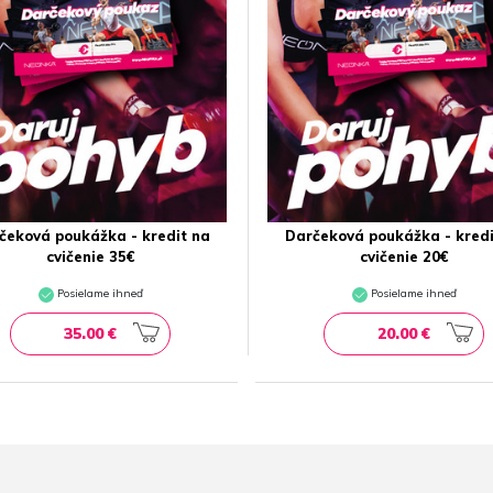
čeková poukážka - kredit na
Darčeková poukážka - kredi
cvičenie 35€
cvičenie 20€
Posielame ihneď
Posielame ihneď
35.00 €
20.00 €