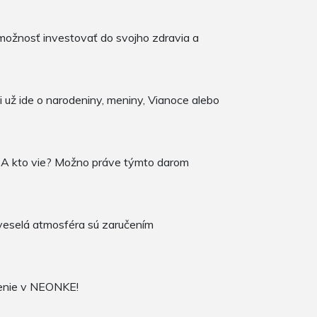
ožnosť investovať do svojho zdravia a
 už ide o narodeniny, meniny, Vianoce alebo
u. A kto vie? Možno práve týmto darom
 veselá atmosféra sú zaručením
čenie v NEONKE!