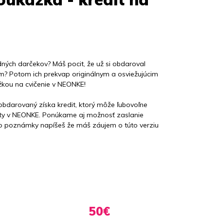
dných darčekov? Máš pocit, že už si obdaroval
m? Potom ich prekvap originálnym a osviežujúcim
kou na cvičenie v NEONKE!
bdarovaný získa kredit, ktorý môže ľubovoľne
ivity v NEONKE. Ponúkame aj možnosť zaslanie
k do poznámky napíšeš že máš záujem o túto verziu
50€