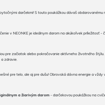
zbytočnými darčekmi! S touto poukážkou dávaš obdarovanému m
nie v NEONKE je ideálnym darom na akúkoľvek príležitosť - či
ciou pre začiatok alebo pokračovanie aktívneho životného štýl
a zdravie.
ešné pre telo, ale aj pre dušu! Obrovská dávna energie a vždy
iginálnym a žiarivým darom
- darčekovou poukážkou na cvi