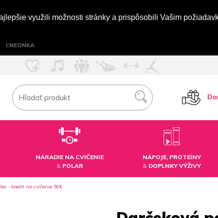
jlepšie využili možnosti stránky a prispôsobili Vašim požiada
E
NEONKA
Da
NÁRADIE NA CVIČENIE
NÁPOJE, PROTEÍNY
&
POLAR
&
DOPLNKY VÝŽIVY
ka - kredit na cvičenie 50€
Darčeková po