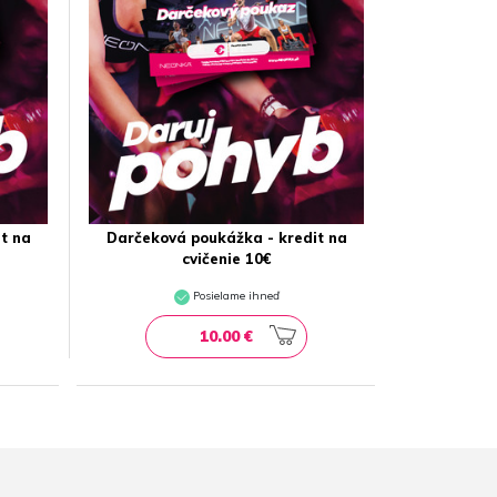
t na
Darčeková poukážka - kredit na
cvičenie 10€
Posielame ihneď
10.00 €