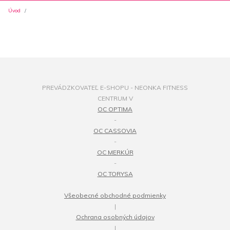
Úvod
PREVÁDZKOVATEĽ E-SHOPU - NEONKA FITNESS
CENTRUM V
OC OPTIMA
-
OC CASSOVIA
-
OC MERKÚR
-
OC TORYSA
Všeobecné obchodné podmienky
|
Ochrana osobných údajov
|