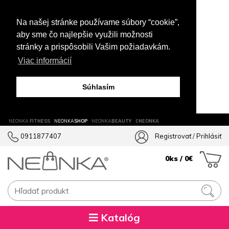
Na našej stránke používame súbory “cookie”,
aby sme čo najlepšie využili možnosti
stránky a prispôsobili Vašim požiadavkám.
Viac informácií
Súhlasím
NEONKA
FITNESS
NEONKA
SHOP
NEONKA
BEAUTY
E
NEONKA
0911877407
Registrovať
/
Prihlásiť
0ks / 0€
Katalóg